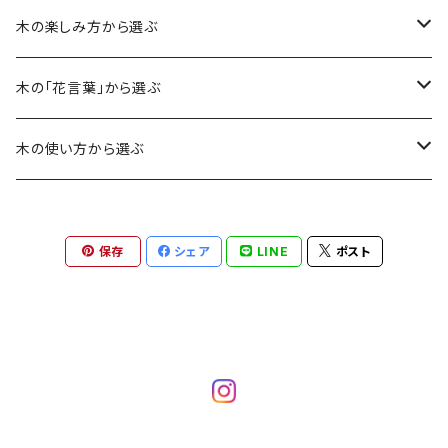
木の楽しみ方から選ぶ
銘木
木の「花言葉」から選ぶ
カリン
香り・肌ざわり
応援
木の使い方から選ぶ
レースウッド
ドラゴンジュピター
ドラゴンジュピター
色合い
愛・誠実・優しさ
アクセサリー
保存
シェア
LINE
ポスト
パープルハート
コブシ
パープルハート
パープルハート
風合い
勇気・力・長寿
雑貨
ケヤキ
コブシ
マテバシイ
マテバシイ
草木染
初恋
ウェア
クスノキ
ザクロ
ウメ
ケヤキ
ザクロ
カリン
美しさ
カリン
マツ
サクラ