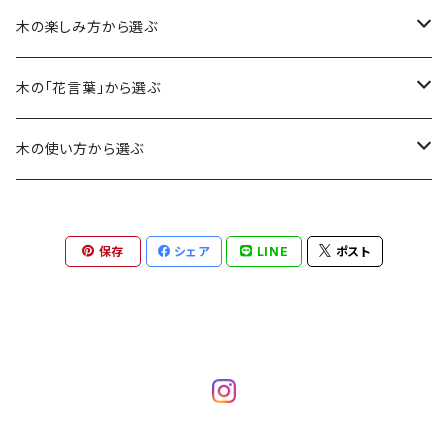
木の楽しみ方から選ぶ
銘木
木の「花言葉」から選ぶ
カリン
香り・肌ざわり
応援
木の使い方から選ぶ
レースウッド
ドラゴンジュピター
ドラゴンジュピター
色合い
愛・誠実・優しさ
アクセサリー
保存
シェア
LINE
ポスト
パープルハート
コブシ
パープルハート
パープルハート
風合い
勇気・力・長寿
雑貨
ケヤキ
コブシ
マテバシイ
マテバシイ
草木染
初恋
ウェア
クスノキ
ザクロ
ウメ
ケヤキ
ザクロ
カリン
美しさ
カリン
マツ
サクラ