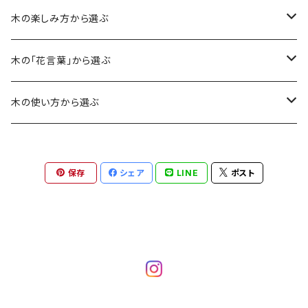
木の楽しみ方から選ぶ
銘木
木の「花言葉」から選ぶ
カリン
香り・肌ざわり
応援
木の使い方から選ぶ
レースウッド
ドラゴンジュピター
ドラゴンジュピター
色合い
愛・誠実・優しさ
アクセサリー
保存
シェア
LINE
ポスト
パープルハート
コブシ
パープルハート
パープルハート
風合い
勇気・力・長寿
雑貨
ケヤキ
コブシ
マテバシイ
マテバシイ
草木染
初恋
ウェア
クスノキ
ザクロ
ウメ
ケヤキ
ザクロ
カリン
美しさ
カリン
マツ
サクラ