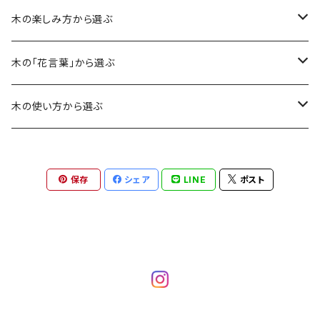
木の楽しみ方から選ぶ
銘木
木の「花言葉」から選ぶ
カリン
香り・肌ざわり
応援
木の使い方から選ぶ
レースウッド
ドラゴンジュピター
ドラゴンジュピター
色合い
愛・誠実・優しさ
アクセサリー
保存
シェア
LINE
ポスト
パープルハート
コブシ
パープルハート
パープルハート
風合い
勇気・力・長寿
雑貨
ケヤキ
コブシ
マテバシイ
マテバシイ
草木染
初恋
ウェア
クスノキ
ザクロ
ウメ
ケヤキ
ザクロ
カリン
美しさ
カリン
マツ
サクラ