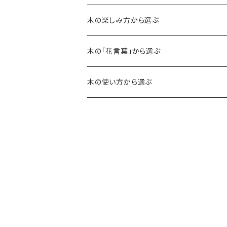
木の楽しみ方から選ぶ
銘木
木の「花言葉」から選ぶ
カリン
香り・肌ざわり
応援
木の使い方から選ぶ
レースウッド
ドラゴンジュピター
ドラゴンジュピター
色合い
愛・誠実・優しさ
アクセサリー
パープルハート
コブシ
パープルハート
パープルハート
風合い
勇気・力・長寿
雑貨
ケヤキ
コブシ
マテバシイ
マテバシイ
草木染
初恋
ウェア
クスノキ
ザクロ
ウメ
ケヤキ
ザクロ
カリン
美しさ
カリン